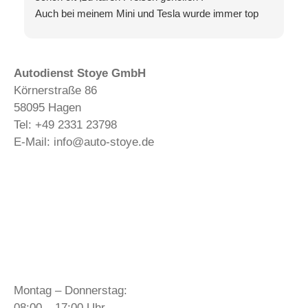
Auch bei meinem Mini und Tesla wurde immer top
Arbeit abgeliefert.
Autodienst Stoye GmbH
Körnerstraße 86
58095 Hagen
Tel: +49 2331 23798
E-Mail: info@auto-stoye.de
Impressum
Datenschutz
Disclaimer
Widerrufsbelehrung
Öffnungszeiten Werkstatt:
Montag – Donnerstag:
08:00 – 17:00 Uhr