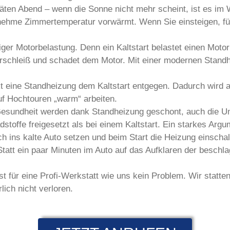
äten Abend – wenn die Sonne nicht mehr scheint, ist es im W
enehme Zimmertemperatur vorwärmt. Wenn Sie einsteigen, füh
ger Motorbelastung. Denn ein Kaltstart belastet einen Motor
Verschleiß und schadet dem Motor. Mit einer modernen Stand
kt eine Standheizung dem Kaltstart entgegen. Dadurch wird 
uf Hochtouren „warm“ arbeiten.
Gesundheit werden dank Standheizung geschont, auch die U
toffe freigesetzt als bei einem Kaltstart. Ein starkes Argu
 ins kalte Auto setzen und beim Start die Heizung einschalt
att ein paar Minuten im Auto auf das Aufklaren der beschlag
 für eine Profi-Werkstatt wie uns kein Problem. Wir statte
ich nicht verloren.