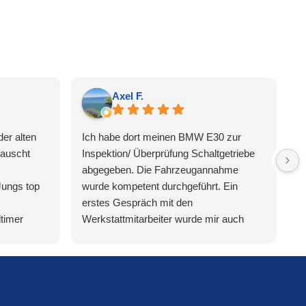
Axel F.
der alten
Ich habe dort meinen BMW E30 zur
H
tauscht
Inspektion/ Überprüfung Schaltgetriebe
g
abgegeben. Die Fahrzeugannahme
z
Jungs top
wurde kompetent durchgeführt. Ein
O
erstes Gespräch mit den
m
timer
Werkstattmitarbeiter wurde mir auch
A
iren
sofort angeboten, klasse perfekt, danke
w
W
sla wurde
v
a
Ü