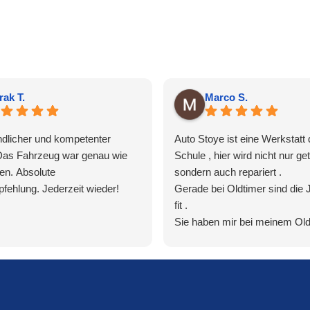
rak T.
Marco S.
ndlicher und kompetenter
Auto Stoye ist eine Werkstatt 
Das Fahrzeug war genau wie
Schule , hier wird nicht nur ge
en. Absolute
sondern auch repariert .
fehlung. Jederzeit wieder!
Gerade bei Oldtimer sind die 
fit .
Sie haben mir bei meinem Old
(Porsche 964) schon oft ,zu fa
Preisen geholfen .
Auch bei meinem Mini und Te
immer top Arbeit abgeliefert.